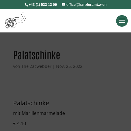
+43 (1) 533 13 09
office@kanzleramt.wien
Palatschinke
von
The Zacwebber
|
Nov. 25, 2022
Palatschinke
mit Marillenmarmelade
€ 4,10