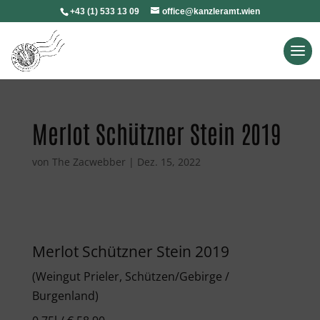
+43 (1) 533 13 09
office@kanzleramt.wien
Merlot Schützner Stein 2019
von
The Zacwebber
|
Dez. 15, 2022
Merlot Schützner Stein 2019
(Weingut Prieler, Schützen/Gebirge /
Burgenland)