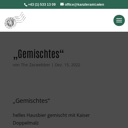
+43 (1) 533 13 09
office@kanzleramt.wien
„Gemischtes“
von
The Zacwebber
|
Dez. 15, 2022
„Gemischtes“
helles Hausbier gemischt mit Kaiser
Doppelmalz