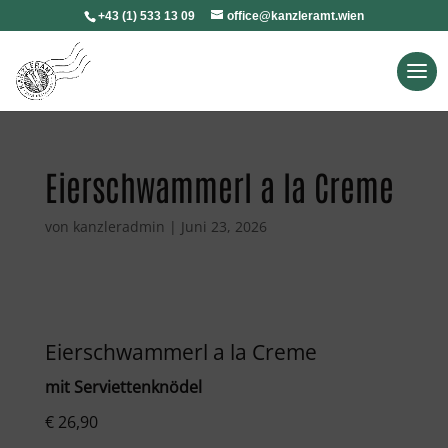
+43 (1) 533 13 09
office@kanzleramt.wien
Eierschwammerl a la Creme
von
kanzleradmin
|
Juni 23, 2026
Eierschwammerl a la Creme
mit Serviettenknödel
€ 26,90