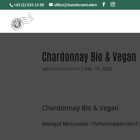
+43 (1) 533 13 09
office@kanzleramt.wien
Chardonnay Bio & Vegan
von
kanzleradmin
|
Dez. 15, 2022
Chardonnay Bio & Vegan
Weingut Mrozowski / Hohenruppersdorf /