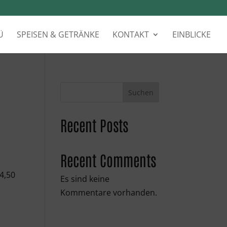
Ü
SPEISEN & GETRÄNKE
KONTAKT
EINBLICKE
Suchen
Recent Posts
Recent Comments
44,50
Es sind keine
Kommentare vorhanden.