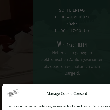
SO, FEIERTAG
11:00 – 18:00 Uhr
Küche
11:00 – 17:00 Uhr
Wir akzeptieren
Neben allen gängigen
elektronischen Zahlungsvarianten
akzeptieren wir natürlich auch
Bargeld.
Manage Cookie Consent
To provide the best experiences, we use technologies like cookies to store 