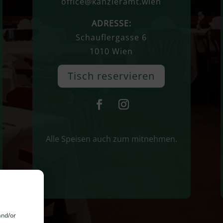
office@kanzleramt.wien
ADRESSE:
Schauflergasse 6
1010 Wien
Tisch reservieren
Alle Speisen auch zum mitnehmen.
and/or