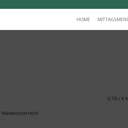
HOME
MITTAGSMEN
0,75l / € 
 Niederösterreich