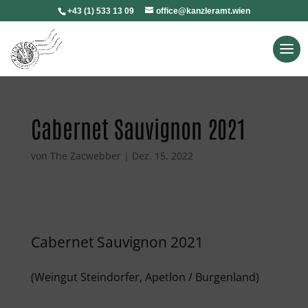
+43 (1) 533 13 09
office@kanzleramt.wien
Cabernet Sauvignon 2021
von
The Zacwebber
|
Dez. 15, 2022
Cabernet Sauvignon 2021
(Weingut Steindorfer, Apetlon / Burgenland)